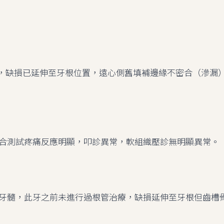
崩裂，缺損已延伸至牙根位置，遠心側舊填補邊緣不密合（滲漏
合測試疼痛反應明顯，叩診異常，軟組織壓診無明顯異常。
牙髓，此牙之前未進行過根管治療，缺損延伸至牙根但齒槽