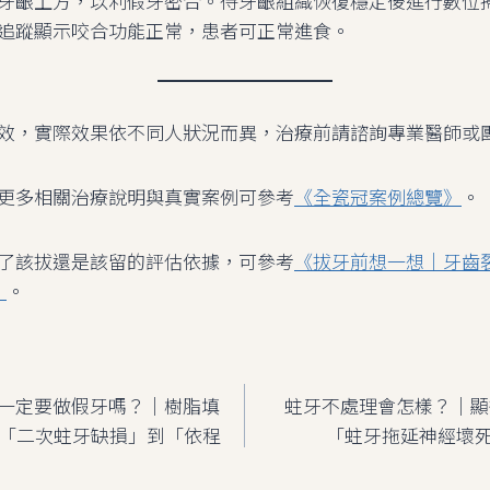
牙齦上方，以利假牙密合。待牙齦組織恢復穩定後進行數位
追蹤顯示咬合功能正常，患者可正常進食。
效，實際效果依不同人狀況而異，治療前請諮詢專業醫師或
更多相關治療說明與真實案例可參考
《全瓷冠案例總覽》
。
了該拔還是該留的評估依據，可參考
《拔牙前想一想｜牙齒
》
。
一定要做假牙嗎？｜樹脂填
蛀牙不處理會怎樣？｜顯微根
47 從「二次蛀牙缺損」到「依程
「蛀牙拖延神經壞