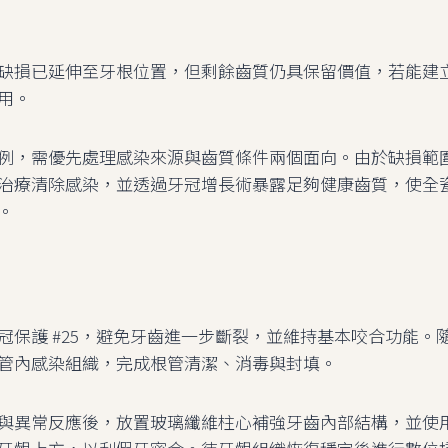
缺損已延伸至牙根位置，但剩餘齒質仍具保留價值，若能建
用。
例，需優先處理感染來源與齒質條件兩個面向。由於缺損範
治療清除感染，並透過牙冠增長術暴露足夠健康齒質，使全
。
冠保護 #25，避免牙齒進一步斷裂，並維持基本咬合功能。
管內感染組織，完成根管清潔、消毒與封填。
與異常反應後，放置玻璃纖維柱心補強牙齒內部結構，並使