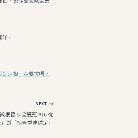
掃描，製作並裝戴全瓷
團隊。
裂到牙根一定要拔嗎？
NEXT
管 & 全瓷冠 #16 從
死」到「根管重建穩定」