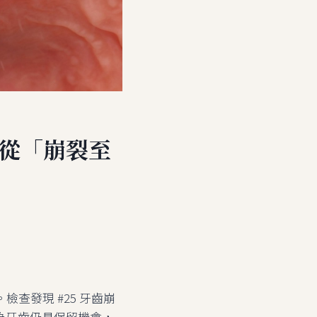
 從「崩裂至
查發現 #25 牙齒崩
為牙齒仍具保留機會，