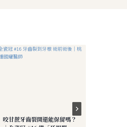
咬甘蔗牙齒裂開還能保留嗎？
牙齒會