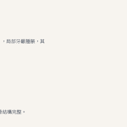
），局部牙齦腫脹，其
骨結構完整。