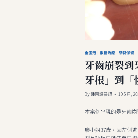
全瓷冠
|
根管治療
|
牙裂保留
牙齒崩裂到牙
牙根」到「
By
鍾國耀醫師
10 5 月, 20
本案例呈現的是牙齒崩
廖小姐37歲，因左側進
裂且缺損已延伸至牙根