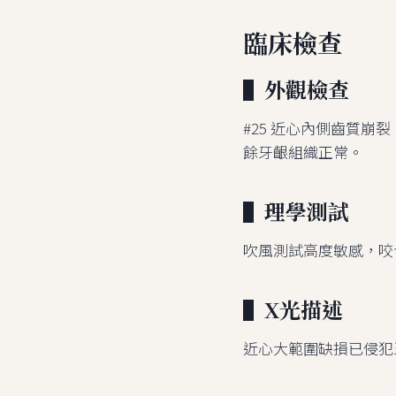
臨床檢查
▌外觀檢查
#25 近心內側齒質
餘牙齦組織正常。
▌理學測試
吹風測試高度敏感，咬
▌X光描述
近心大範圍缺損已侵犯