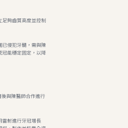
立足夠齒質高度並控制
圍已侵犯牙髓，需與陳
瓷冠能穩定固定，以降
隨後與陳醫師合作進行
用雷射進行牙冠增長