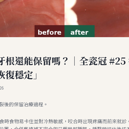
根還能保留嗎？｜全瓷冠 #25
恢復穩定」
26
裂後的保留治療過程。
食時食物易卡住並對冷熱敏感，咬合時出現疼痛而前來就診。檢
位置，合併舊填補不密合與牙齦局部腫脹。鍾醫師評估後認