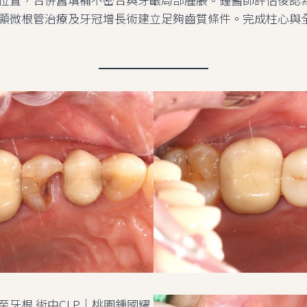
顯微根管治療及牙冠增長術建立足夠齒質條件。完成柱心與