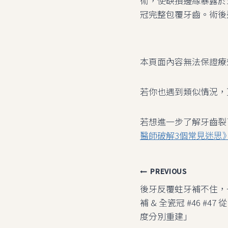
術，使缺損邊緣暴露於
冠完整包覆牙齒。術後
本頁面內容無法保證療
若你也遇到類似情況，
若想進一步了解牙齒裂
醫師破解3個常見迷思
文
PREVIOUS
後牙反覆蛀牙補不住，
章
補 & 全瓷冠 #46 #
導
度分別重建」