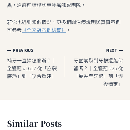
異，治療前請諮詢專業醫師或團隊。
若你也遇到類似情況，更多相關治療說明與真實案例
可參考
《全瓷冠案例總覽》
。
文
PREVIOUS
NEXT
補牙一直掉怎麼辦？｜
牙齒崩裂到牙根還能保
章
全瓷冠 #1617 從「崩裂
留嗎？｜全瓷冠 #25 從
導
磨耗」到「咬合重建」
「崩裂至牙根」到「恢
復穩定」
覽
Similar Posts