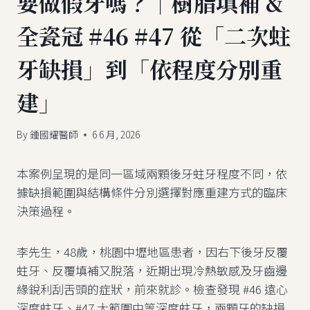
要做假牙嗎？｜樹脂填補 &
全瓷冠 #46 #47 從「二次蛀
牙缺損」到「依程度分別重
建」
By
鍾國耀醫師
6 6 月, 2026
本案例呈現的是同一區域兩顆後牙蛀牙程度不同，依
據缺損範圍與結構條件分別選擇對應重建方式的臨床
決策過程。
李先生，48歲，桃園中壢地區患者，因右下後牙反覆
蛀牙、反覆填補又脫落，近期出現冷熱敏感及牙齒邊
緣銳利刮舌頭的症狀，前來就診。檢查發現 #46 遠心
深度蛀牙、#47 大範圍中等深度蛀牙，兩顆牙的缺損