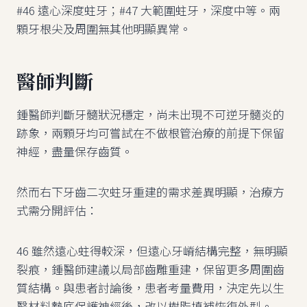
#46 遠心深度蛀牙；#47 大範圍蛀牙，深度中等。兩
顆牙根尖及周圍無其他明顯異常。
醫師判斷
鍾醫師判斷牙髓狀況穩定，尚未出現不可逆牙髓炎的
跡象，兩顆牙均可嘗試在不做根管治療的前提下保留
神經，盡量保存齒質。
然而右下牙齒二次蛀牙重建的需求差異明顯，治療方
式需分開評估：
46 雖然遠心蛀得較深，但遠心牙嵴結構完整，無明顯
裂痕，鍾醫師建議以局部齒雕重建，保留更多周圍齒
質結構。與患者討論後，患者考量費用，決定先以生
醫材料墊底保護神經後，改以樹脂填補恢復外型。