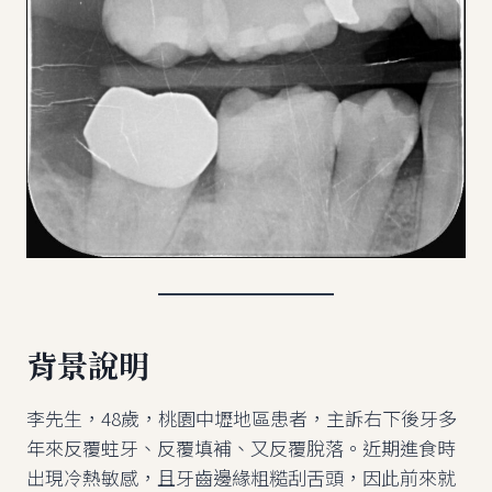
背景說明
李先生，48歲，桃園中壢地區患者，主訴右下後牙多
年來反覆蛀牙、反覆填補、又反覆脫落。近期進食時
出現冷熱敏感，且牙齒邊緣粗糙刮舌頭，因此前來就