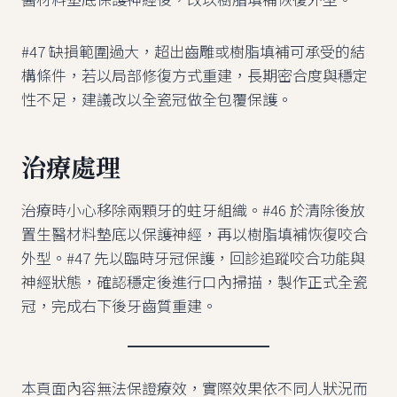
#47 缺損範圍過大，超出齒雕或樹脂填補可承受的結
構條件，若以局部修復方式重建，長期密合度與穩定
性不足，建議改以全瓷冠做全包覆保護。
治療處理
治療時小心移除兩顆牙的蛀牙組織。#46 於清除後放
置生醫材料墊底以保護神經，再以樹脂填補恢復咬合
外型。#47 先以臨時牙冠保護，回診追蹤咬合功能與
神經狀態，確認穩定後進行口內掃描，製作正式全瓷
冠，完成右下後牙齒質重建。
本頁面內容無法保證療效，實際效果依不同人狀況而