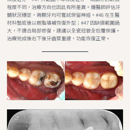
程度不同，治療方向也因此有所差異。鍾醫師評估牙
髓狀況穩定，兩顆牙均可嘗試保留神經。#46 在生醫
材料墊底後以樹脂填補恢復外型；#47 因缺損範圍過
大，不適合局部修復，建議以全瓷冠做全包覆保護。
治療完成後右下後牙齒質重建，功能恢復正常。