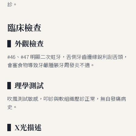
診。
臨床檢查
▌外觀檢查
#46、#47 明顯二次蛀牙，舌側牙齒邊緣銳利刮舌頭，
會塞食物導致牙齦腫脹牙周發炎不適。
▌理學測試
吹風測試敏感，叩診與軟組織壓診正常，無自發痛病
史。
▌X光描述