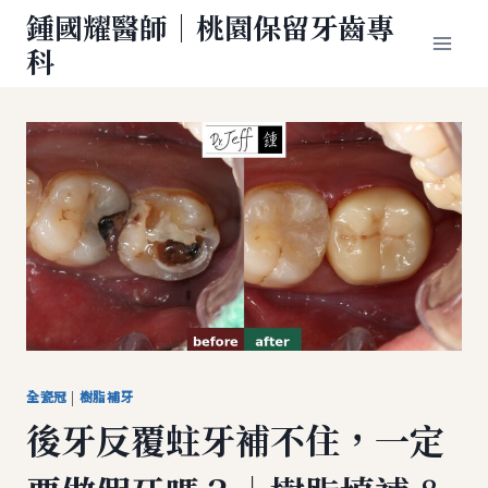
Skip
鍾國耀醫師｜桃園保留牙齒專
to
科
content
全瓷冠
|
樹脂補牙
後牙反覆蛀牙補不住，一定