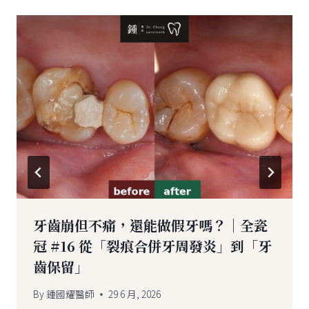
牙齒崩但不痛，還能做假牙嗎？｜全瓷
冠 #16 從「裂痕合併牙周發炎」到「牙
齒保留」
By
鍾國耀醫師
29 6 月, 2026