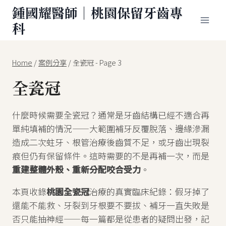
Skip
鍾國耀醫師｜桃園保留牙齒專
to
科
content
Home
/
案例分享
/
全瓷冠
- Page 3
全瓷冠
什麼時候需要全瓷冠？通常是牙齒結構已經不適合再
單純填補的情況——大範圍補牙反覆脫落、邊緣滲漏
造成二次蛀牙、根管治療後齒質不足，或牙齒出現裂
痕但仍有保留條件。這時需要的不是再補一次，而是
重建整體外殼、重新分配咬合受力
。
本頁收錄
桃園全瓷冠
治療的真實臨床紀錄：假牙掉了
還能不能救、牙裂到牙根要不要拔、補牙一直失敗是
否只能抽神經——每一篇都是從患者的疑問出發，記