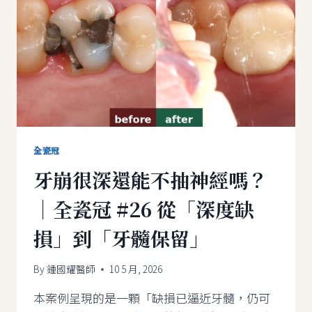
蛀
牙
嗎？
｜
全
瓷
冠
#24
從
「邊
緣
全瓷冠
滲
牙崩很深還能不抽神經嗎？
漏
蛀
｜全瓷冠 #26 從「深度缺
牙」
到
損」到「牙髓保留」
「重
新
保
By
鍾國耀醫師
10 5 月, 2026
護」
本案例呈現的是一顆「缺損已逼近牙髓，仍可