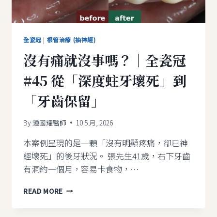
冠
#37
從
「舊
全瓷冠
|
根管治療 (抽神經)
假
沒有痛就沒事嗎？｜全瓷冠
牙
感
#45 從「深度蛀牙壞死」到
染
復
「牙齒保留」
發」
到
「穩
By
鍾國耀醫師
10 5 月, 2026
定
使
本案例呈現的是一顆「沒有明顯疼痛，卻已神
用」
經壞死」的後牙狀況。 張先生41歲，右下牙齒
有洞約一個月，容易卡食物，…
沒
READ MORE
有
痛