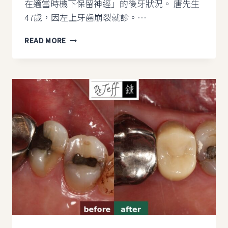
在適當時機下保留神經」的後牙狀況。 唐先生
47歲，因左上牙齒崩裂就診。…
牙
READ MORE
崩
很
深
還
能
不
抽
神
經
嗎？
｜
全
瓷
冠
#26
從
「深