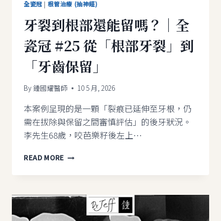
度
全瓷冠
|
根管治療 (抽神經)
缺
牙裂到根部還能留嗎？｜全
損」
到
瓷冠 #25 從「根部牙裂」到
「牙
髓
「牙齒保留」
保
留」
By
鍾國耀醫師
10 5 月, 2026
本案例呈現的是一顆「裂痕已延伸至牙根，仍
需在拔除與保留之間審慎評估」的後牙狀況。
李先生68歲，咬芭樂籽後左上…
牙
READ MORE
裂
到
根
部
還
能