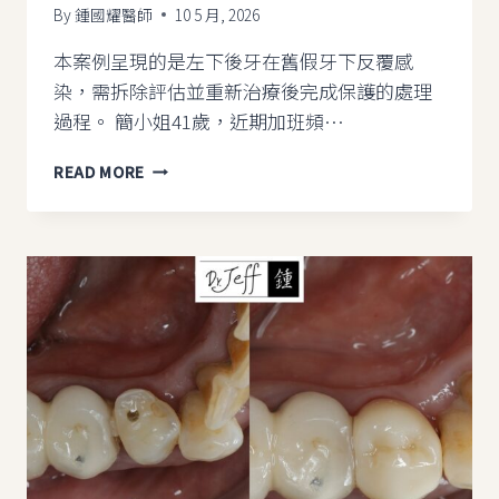
By
鍾國耀醫師
10 5 月, 2026
本案例呈現的是左下後牙在舊假牙下反覆感
染，需拆除評估並重新治療後完成保護的處理
過程。 簡小姐41歲，近期加班頻…
牙
READ MORE
齦
反
覆
腫
脹
有
膿
包
怎
麼
辦？
｜
全
瓷