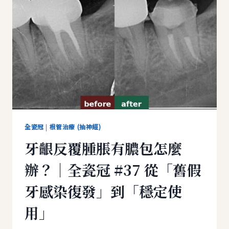
留
嗎？
｜
全
瓷
冠
#25
從
「根
部
牙
裂」
全瓷冠
|
根管治療 (抽神經)
到
牙齦反覆腫脹有膿包怎麼
「牙
齒
辦？｜全瓷冠 #37 從「舊假
保
留」
牙感染復發」到「穩定使
用」