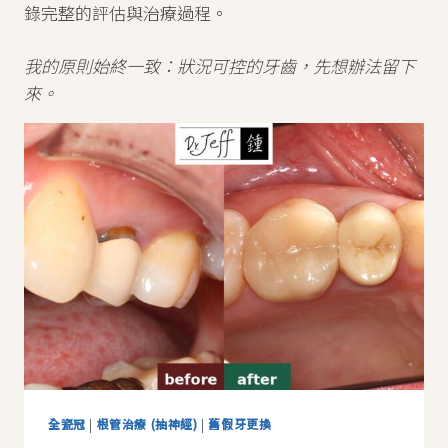
錄完整的評估與治療過程。
我的原則始終一致：狀況可控的牙齒，先想辦法留下
來。
全瓷冠
|
根管治療 (抽神經)
|
舊假牙更換