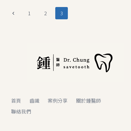
就
沒
Page
Previous
1
2
3
事
嗎？
navigation
Page
｜
全
瓷
冠
#45
從
「深
度
蛀
牙
壞
死」
到
首頁
齒識
案例分享
關於鍾醫師
「牙
聯絡我們
齒
保
留」