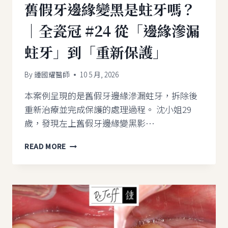
舊假牙邊緣變黑是蛀牙嗎？
｜全瓷冠 #24 從「邊緣滲漏
蛀牙」到「重新保護」
By
鍾國耀醫師
10 5 月, 2026
本案例呈現的是舊假牙邊緣滲漏蛀牙，拆除後
重新治療並完成保護的處理過程。 沈小姐29
歲，發現左上舊假牙邊緣變黑影…
舊
READ MORE
假
牙
邊
緣
變
黑
是