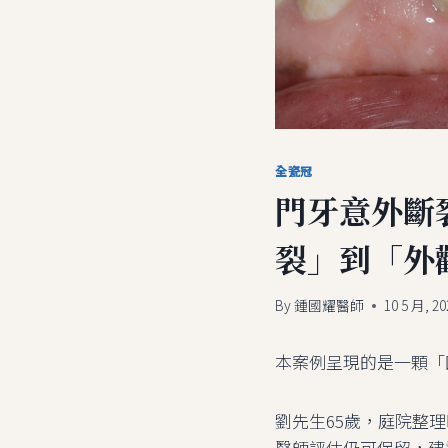
全瓷冠
門牙意外斷裂
裂」到「外
By
鍾國耀醫師
10 5 月, 20
本案例呈現的是一顆「
劉先生65歲，庭院整
醫師評估仍可保留，建