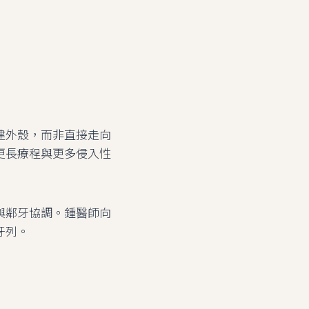
建外殼，而非直接走向
更長療程與更多侵入性
與鄰牙協調。鍾醫師向
牙列。