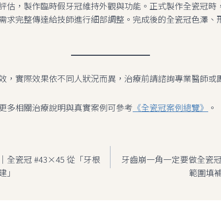
評估，製作臨時假牙冠維持外觀與功能。正式製作全瓷冠時
需求完整傳達給技師進行細部調整。完成後的全瓷冠色澤、
效，實際效果依不同人狀況而異，治療前請諮詢專業醫師或
更多相關治療說明與真實案例可參考
《全瓷冠案例總覽》
。
全瓷冠 #43×45 從「牙根
牙齒崩一角一定要做全瓷冠嗎
建」
範圍填