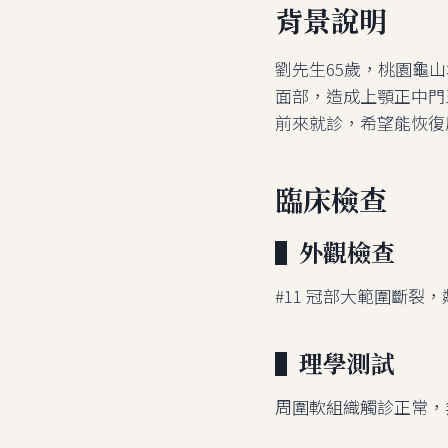
背景說明
劉先生65歲，桃園龜
面部，造成上顎正中門
前來就診，希望能恢復
臨床檢查
▌外觀檢查
#11 冠部大範圍斷
▌理學測試
周圍軟組織觸診正常，