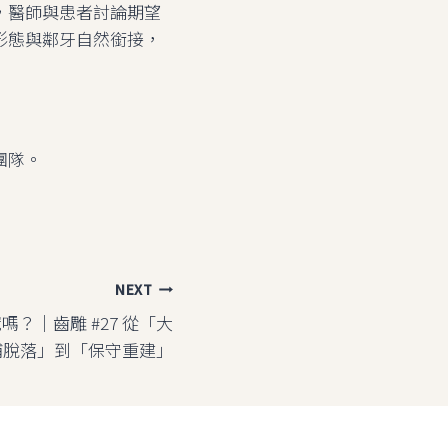
，醫師與患者討論期望
形態與鄰牙自然銜接，
團隊。
NEXT
？｜齒雕 #27 從「大
補脫落」到「保守重建」