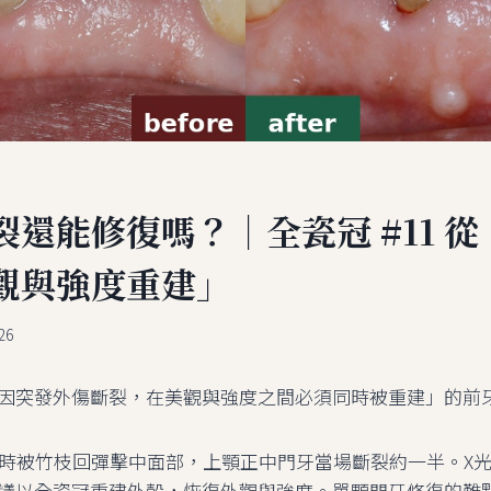
還能修復嗎？｜全瓷冠 #11 
觀與強度重建」
26
因突發外傷斷裂，在美觀與強度之間必須同時被重建」的前
理時被竹枝回彈擊中面部，上顎正中門牙當場斷裂約一半。X
議以全瓷冠重建外殼，恢復外觀與強度。單顆門牙修復的難