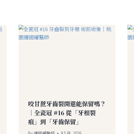
咬甘蔗牙齒裂開還能保留嗎？
｜全瓷冠 #16 從「牙根裂
痕」到「牙齒保留」
By
鍾國耀醫師
9 5 月, 2026