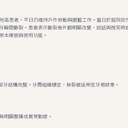
山地區患者，平日仍維持戶外勞動與園藝工作。當日於庭院砍
牙瞬間斷裂。患者表示斷裂後外觀明顯改變，說話與微笑時
原本樣貌與使用功能。
裂，鄰牙結構完整。牙周組織穩定，無裂痕延伸至牙根跡象。
無明顯壓痛或異常動度。