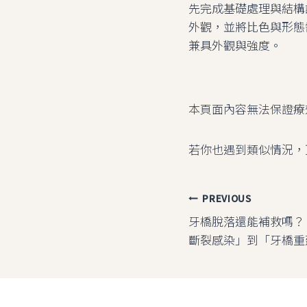
先完成基礎處理與結構
外觀，並將比色與形態
兼具外觀與強度。
本頁面內容無法保證療
若你也遇到類似情況，
文
PREVIOUS
牙橋脫落還能補救嗎？｜
章
斷裂感染」到「牙橋重
導
覽