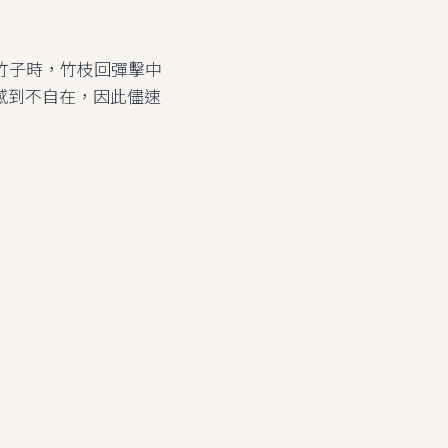
竹子時，竹枝回彈擊中
感到不自在，因此儘速