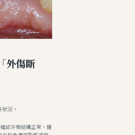
從「外傷斷
牙狀況。
光確認牙根結構正常，鍾
點在於色澤與形態須與