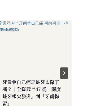
牙齒會自己痛是蛀牙太深了
牙齒搖
嗎？｜全瓷冠 #47 從「深度
全瓷冠 
蛀牙根尖發炎」到「牙齒保
染」到
留」
By
鍾國耀